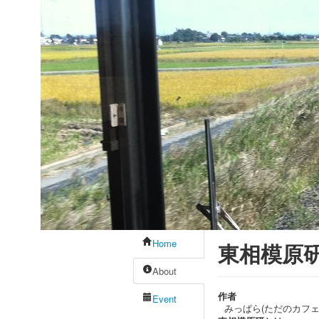
Home
東相模原研 /
About
作者
Event
みっぱら(ただのカフェ