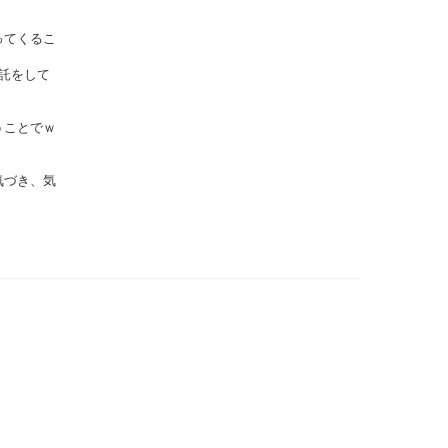
ってくるこ
託をして
うことでｗ
気づき、気