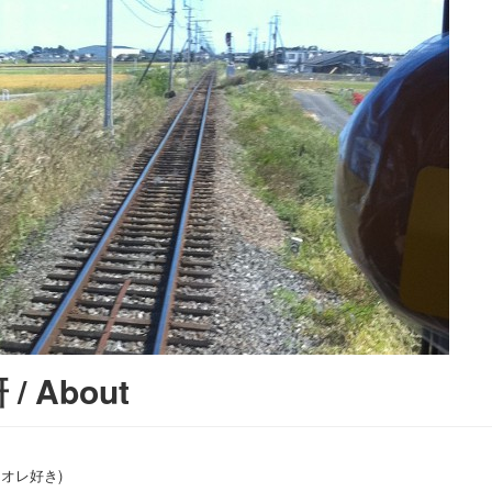
 About
オレ好き)