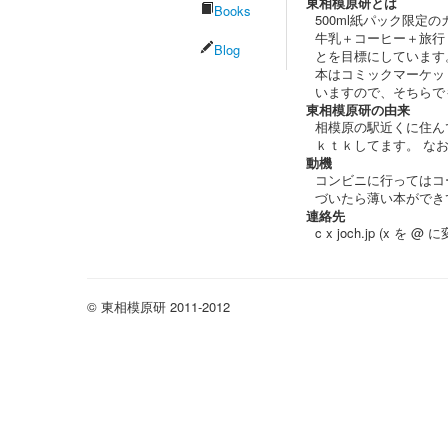
東相模原研とは
Books
500ml紙パック限定
牛乳＋コーヒー＋旅行
Blog
とを目標にしています
本はコミックマーケッ
いますので、そちらで
東相模原研の由来
相模原の駅近くに住ん
ｋｔｋしてます。 な
動機
コンビニに行ってはコ
づいたら薄い本ができ
連絡先
c x joch.jp (x を
© 東相模原研 2011-2012