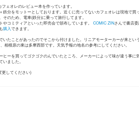
のカフェオレのレビュー本を作っています。
＋鉄分をモットーとしております。近くに売ってないカフェオレは現地で買
。そのため、電車(鉄分)に乗って旅行してます。
トやコミティアといった即売会で頒布しています。
COMIC ZIN
さんで書店委
も
購入
できます。
でいたことがあったのでそこから付けました。リニアモーターカーが来とい
お、相模原の東は多摩西部です。天気予報の地名の参考にしてください。
ーヒーを買ってゴクゴクのんでいたところ、メーカーによって味が違う事に
ていました。
 @ に変更してください)